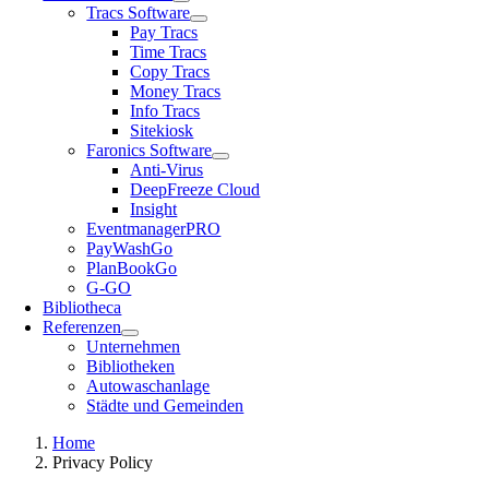
Tracs Software
Pay Tracs
Time Tracs
Copy Tracs
Money Tracs
Info Tracs
Sitekiosk
Faronics Software
Anti-Virus
DeepFreeze Cloud
Insight
EventmanagerPRO
PayWashGo
PlanBookGo
G-GO
Bibliotheca
Referenzen
Unternehmen
Bibliotheken
Autowaschanlage
Städte und Gemeinden
Home
Privacy Policy